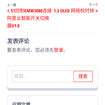
文
上
上一篇
下一个
下
51控制EMW3080连接
1.3 OLED 网络校时钟
章
一
一
阿里云智能开关切换
导
篇
篇
器V1.0
航
文
文
章
章
发表评论
要发表评论，您必须先
登录
。
搜
索：
近期文章