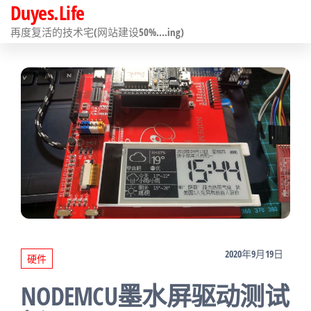
Duyes.Life
前
往
再度复活的技术宅(网站建设50%….ing)
内
容
2020年9月19日
硬件
NODEMCU墨水屏驱动测试