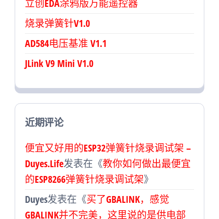
立创EDA涂鸦版万能遥控器
烧录弹簧针V1.0
AD584电压基准 V1.1
JLink V9 Mini V1.0
近期评论
便宜又好用的ESP32弹簧针烧录调试架 –
Duyes.Life
发表在《
教你如何做出最便宜
的ESP8266弹簧针烧录调试架
》
Duyes
发表在《
买了GBALINK，感觉
GBALINK并不完美，这里说的是供电部