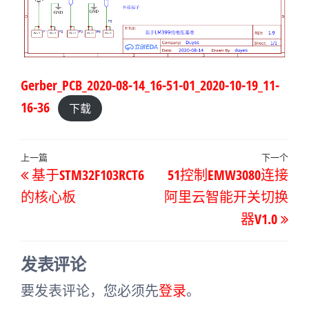
Gerber_PCB_2020-08-14_16-51-01_2020-10-19_11-
16-36
下载
文
上
上一篇
下一个
下
基于STM32F103RCT6
51控制EMW3080连接
章
一
一
的核心板
阿里云智能开关切换
导
篇
篇
器V1.0
航
文
文
章
章
发表评论
要发表评论，您必须先
登录
。