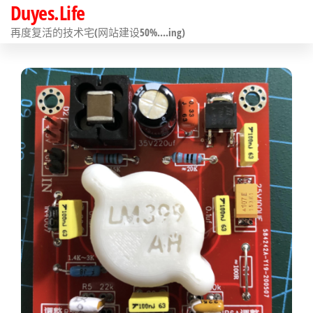
Duyes.Life
前
往
再度复活的技术宅(网站建设50%….ing)
内
容