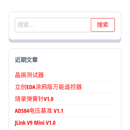
搜
索：
近期文章
晶振测试器
立创EDA涂鸦版万能遥控器
烧录弹簧针V1.0
AD584电压基准 V1.1
JLink V9 Mini V1.0