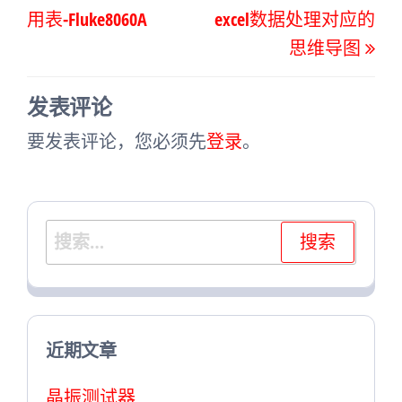
章
一
一
用表-Fluke8060A
excel数据处理对应的
导
篇
篇
思维导图
航
文
文
章
章
发表评论
要发表评论，您必须先
登录
。
搜
索：
近期文章
晶振测试器