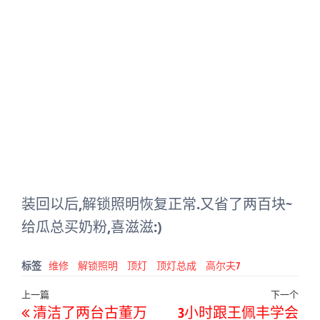
装回以后,解锁照明恢复正常.又省了两百块~
给瓜总买奶粉,喜滋滋:)
标签
维修
解锁照明
顶灯
顶灯总成
高尔夫7
文
上
上一篇
下一个
下
清洁了两台古董万
3小时跟王佩丰学会