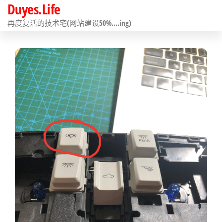
Duyes.Life
前
往
再度复活的技术宅(网站建设50%….ing)
内
容