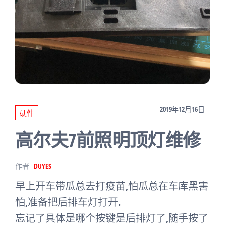
2019年12月16日
硬件
高尔夫7前照明顶灯维修
作者
DUYES
早上开车带瓜总去打疫苗,怕瓜总在车库黑害
怕,准备把后排车灯打开.
忘记了具体是哪个按键是后排灯了,随手按了