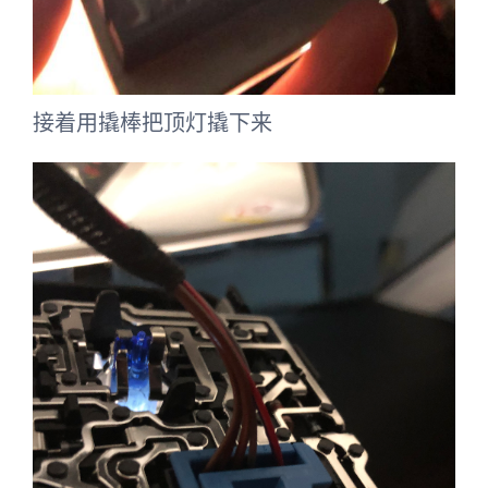
接着用撬棒把顶灯撬下来