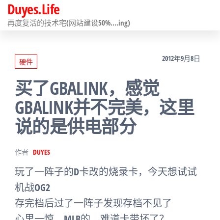
Duyes.Life
前
往
再度复活的技术宅(网站建设50%….ing)
内
容
2012年9月8日
硬件
买了GBALINK，感觉
GBALINK并不完美，这里
说的是供电部分
作者
DUYES
玩了一阵子的D卡改的烧录卡，今天想试试
机战OG2
存完档后过了一阵子发现存档不见了
心里一惊，MLB的，难道卡带坏了？