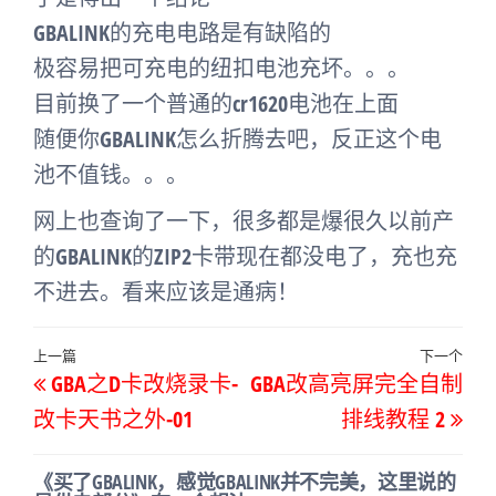
GBALINK的充电电路是有缺陷的
极容易把可充电的纽扣电池充坏。。。
目前换了一个普通的cr1620电池在上面
随便你GBALINK怎么折腾去吧，反正这个电
池不值钱。。。
网上也查询了一下，很多都是爆很久以前产
的GBALINK的ZIP2卡带现在都没电了，充也充
不进去。看来应该是通病！
文
上
上一篇
下一个
下
GBA之D卡改烧录卡-
GBA改高亮屏完全自制
章
一
一
改卡天书之外-01
排线教程 2
导
篇
篇
航
文
文
《买了GBALINK，感觉GBALINK并不完美，这里说的