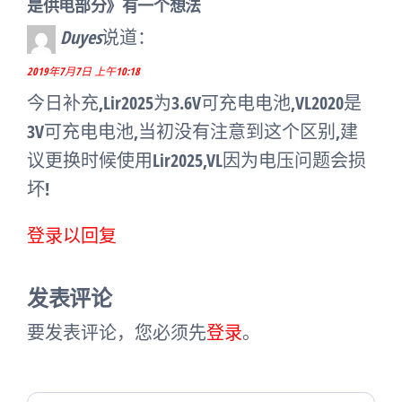
章
章
是供电部分》有一个想法
Duyes
说道：
2019年7月7日 上午10:18
今日补充,Lir2025为3.6V可充电电池,VL2020是
3V可充电电池,当初没有注意到这个区别,建
议更换时候使用Lir2025,VL因为电压问题会损
坏!
登录以回复
发表评论
要发表评论，您必须先
登录
。